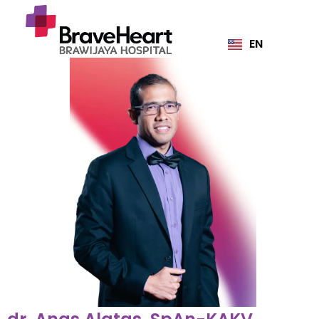
EN
ID