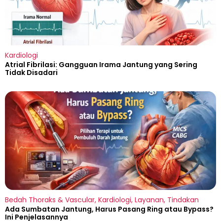
Kardiologi
Atrial Fibrilasi: Gangguan Irama Jantung yang Sering
Tidak Disadari
Bedah Thoraks & Vascular
,
Kardiologi
,
Layanan
,
Tindakan
Ada Sumbatan Jantung, Harus Pasang Ring atau Bypass?
Ini Penjelasannya