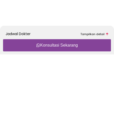
Butuh konsultasi awal? Klik tombol di bawah ini untuk terhubung
dengan Konsultan Medis kami.
KONSULTASI SEKARANG
Jadwal Dokter
Konsultasi Sekarang