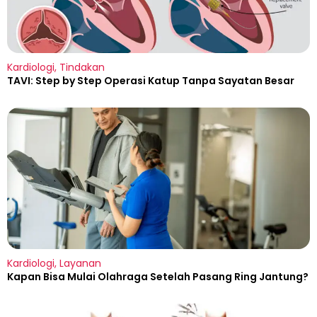
Kardiologi
,
Tindakan
TAVI: Step by Step Operasi Katup Tanpa Sayatan Besar
Kardiologi
,
Layanan
Kapan Bisa Mulai Olahraga Setelah Pasang Ring Jantung?