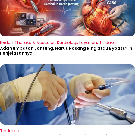
Bedah Thoraks & Vascular
,
Kardiologi
,
Layanan
,
Tindakan
Ada Sumbatan Jantung, Harus Pasang Ring atau Bypass? Ini
Penjelasannya
Tindakan