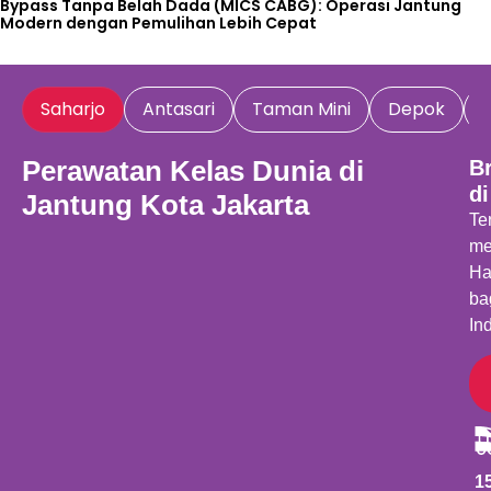
Bypass Tanpa Belah Dada (MICS CABG): Operasi Jantung
Modern dengan Pemulihan Lebih Cepat
Saharjo
Antasari
Taman Mini
Depok
Perawatan Kelas Dunia di
B
di
Jantung Kota Jakarta
Te
me
Ha
ba
In
1