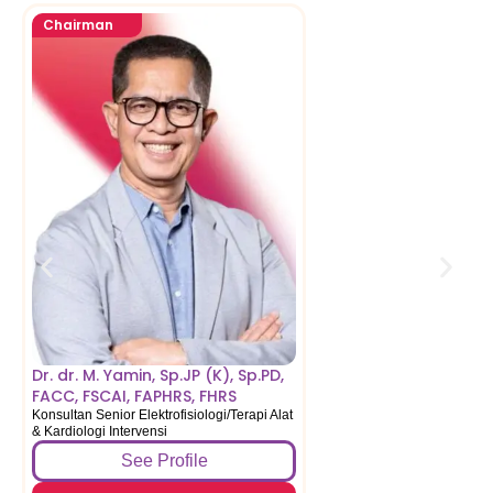
Chairman
Dr. dr. Todung Donal
Silalahi, Sp.PD-KKV, FI
FAPSIC, FACC, FSCAI
Konsultan Kardiologi Interven
Dr. dr. M. Yamin, Sp.JP (K), Sp.PD,
FACC, FSCAI, FAPHRS, FHRS
Konsultan Senior Elektrofisiologi/Terapi Alat
& Kardiologi Intervensi
See Profile
See Profile