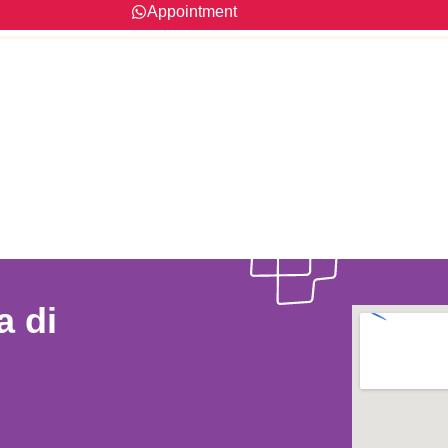
Appointment
a di