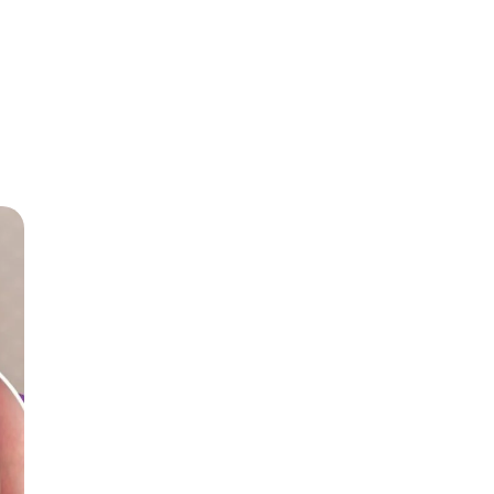
al Fibrilasi PFA + 3D
USG Screening Vas
Rp650.000
.000
Bookin