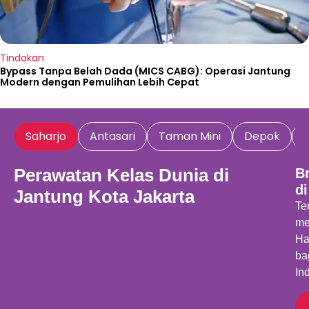
Tindakan
Bypass Tanpa Belah Dada (MICS CABG): Operasi Jantung
Modern dengan Pemulihan Lebih Cepat
Saharjo
Antasari
Taman Mini
Depok
Perawatan Kelas Dunia di
B
di
Jantung Kota Jakarta
Te
me
Ha
ba
In