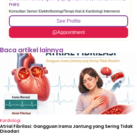
FHRS
F
Konsultan Senior Elektrofisiologi/Terapi Alat & Kardiologi Intervensi
Ko
See Profile
Appointment
Baca artikel lainnya
Kardiologi
Atrial Fibrilasi: Gangguan Irama Jantung yang Sering Tidak
Disadari