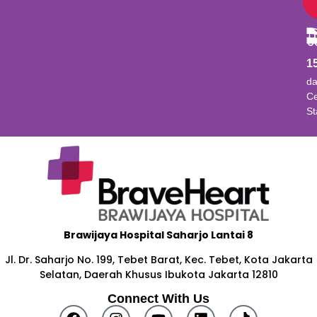
1
da
Ce
St
Brawijaya Hospital Saharjo Lantai 8
Jl. Dr. Saharjo No. 199, Tebet Barat, Kec. Tebet, Kota Jakarta
Selatan, Daerah Khusus Ibukota Jakarta 12810
Connect With Us