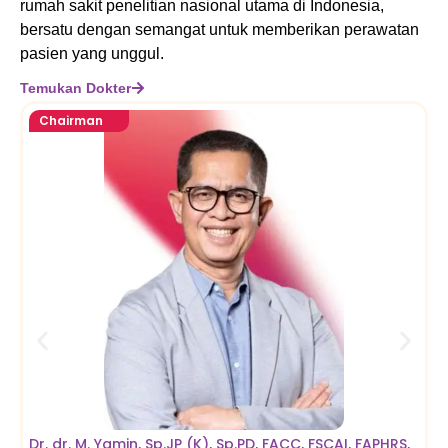
rumah sakit penelitian nasional utama di Indonesia,
bersatu dengan semangat untuk memberikan perawatan
pasien yang unggul.
Temukan Dokter
Chairman
Dr. dr. M. Yamin, Sp.JP (K), Sp.PD, FACC, FSCAI, FAPHRS,
D