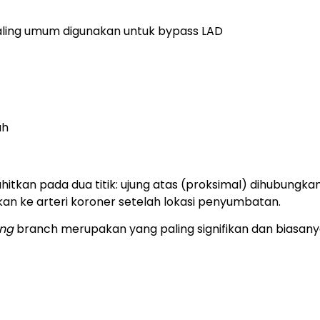
aling umum digunakan untuk bypass LAD
ah
ahitkan pada dua titik: ujung atas (proksimal) dihubungka
kan ke arteri koroner setelah lokasi penyumbatan.
ing
branch merupakan yang paling signifikan dan biasan