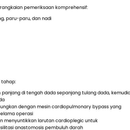
erangkaian pemeriksaan komprehensif:
g, paru-paru, dan nadi
 tahap:
panjang di tengah dada sepanjang tulang dada, kemudi
da
bungkan dengan mesin cardiopulmonary bypass yang
selama operasi
an menyuntikkan larutan cardioplegic untuk
litasi anastomosis pembuluh darah