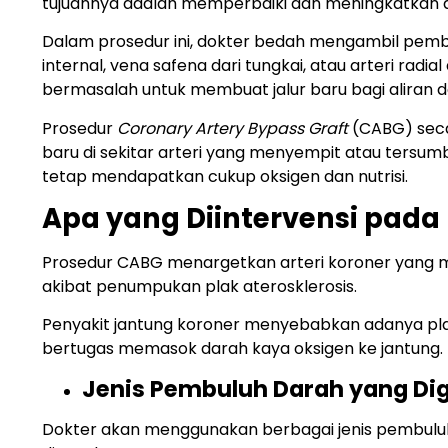
tujuannya adalah memperbaiki dan meningkatkan al
Dalam prosedur ini, dokter bedah mengambil pembul
internal, vena safena dari tungkai, atau arteri radi
bermasalah untuk membuat jalur baru bagi aliran d
Prosedur
Coronary Artery Bypass Graft
(CABG) seca
baru di sekitar arteri yang menyempit atau tersumb
tetap mendapatkan cukup oksigen dan nutrisi.
Apa yang Diintervensi pada
Prosedur CABG menargetkan arteri koroner yang 
akibat penumpukan plak aterosklerosis.
Penyakit jantung koroner menyebabkan adanya pl
bertugas memasok darah kaya oksigen ke jantung.
Jenis Pembuluh Darah yang D
Dokter akan menggunakan berbagai jenis pembuluh