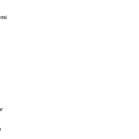
asi
ar
n