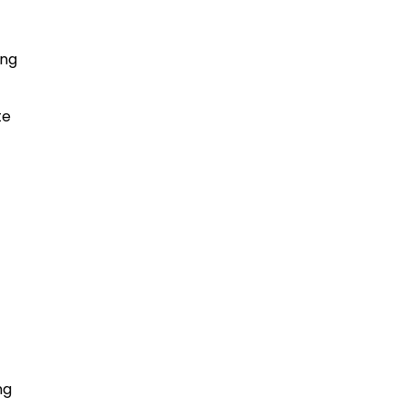
ang
te
ng